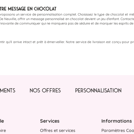
tre Message en Chocolat
oposons un service de personnalisation complet. Choisissez le type de chocolat et m
 Neuville, offrir un message personnalisé en chocolat devient un jeu d'enfant. Contacte
innovante de communiquer qui ne manquera pas de séduire et de marquer les esprits de v
r qu'il arrive intact et prêt à émerveiller. Notre service de livraison est conçu pour p
MENTS
NOS OFFRES
PERSONNALISATION
le
Services
Informations
oire
Offres et services
Paramètres Coo