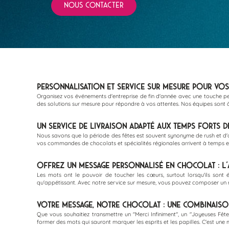
NOUS CONTACTER
Personnalisation et Service sur Mesure pour Vos
Organisez vos événements d'entreprise de fin d'année avec une touche pe
des solutions sur mesure pour répondre à vos attentes. Nos équipes sont à 
Un Service de Livraison Adapté aux Temps Forts d
Nous savons que la période des fêtes est souvent synonyme de rush et d'or
vos commandes de chocolats et spécialités régionales arrivent à temps et 
Offrez un Message Personnalisé en Chocolat : L'
Les mots ont le pouvoir de toucher les cœurs, surtout lorsqu'ils sont é
qu'appétissant. Avec notre service sur mesure, vous pouvez composer un m
Votre Message, Notre Chocolat : Une Combinaiso
Que vous souhaitiez transmettre un "Merci Infiniment", un "Joyeuses Fêt
former des mots qui sauront marquer les esprits et les papilles. C'est une