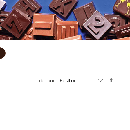
Trier par
Par
ordre
décroiss