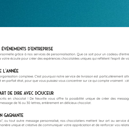
 Événements d'Entreprise
rsonnelle grâce à nos services de personnalisation. Que ce soit pour un cadeau d'entre
votre écoute pour créer des expériences chocolatées uniques qui reflètent l'esprit de votr
e l'Année
ganisation complexe. C'est pourquoi notre service de livraison est particulièrement att
en parfait état, pour que vous puissiez vous concentrer sur ce qui compte vraiment : cél
Art de Dire avec Douceur
crits en chocolat ! De Neuville vous offre la possibilité unique de créer des messag
essage de 16 ou 30 lettres, entièrement en délicieux chocolat.
n Gagnante
es", ou tout autre message personnalisé, nos chocolatiers mettent leur art au service
 manière unique et créative de communiquer votre appréciation et de renforcer vos relati