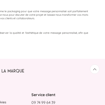
ême le packaging pour que votre message personnalisé soit parfaitement
z-nous pour discuter de votre projet et laissez-nous transformer vos mots
os clients et collaborateurs.
réserver la qualité et l'esthétique de votre message personnalisé, afin que
LA MARQUE
Retou
Service client
kies
09 74 99 64 39