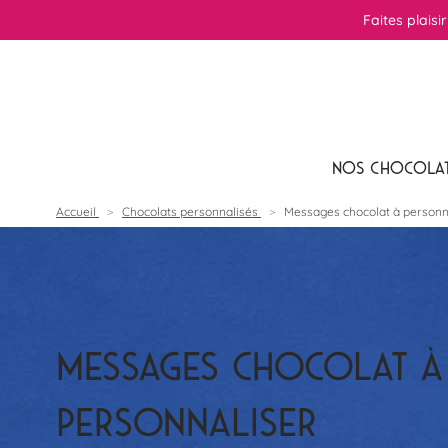
Faites plaisi
NOS CHOCOLA
Accueil
Chocolats personnalisés
Messages chocolat à personn
MESSAGES CHOCOLAT À
PERSONNALISER