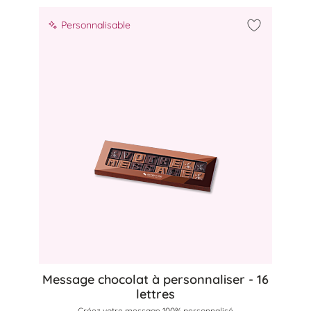
Personnalisable
à ma liste d'achats
Ajouter à m
Message chocolat à personnaliser - 16
lettres
Créez votre message 100% personnalisé