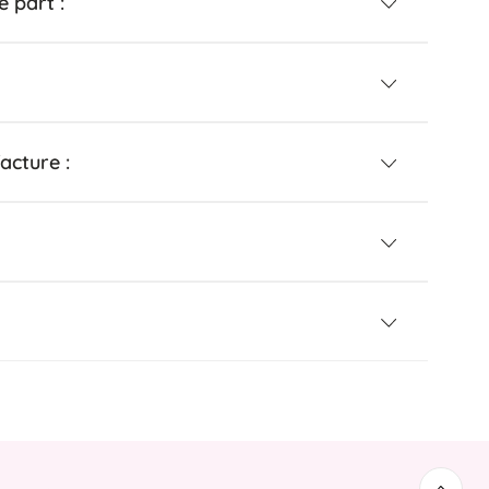
 part :
acture :