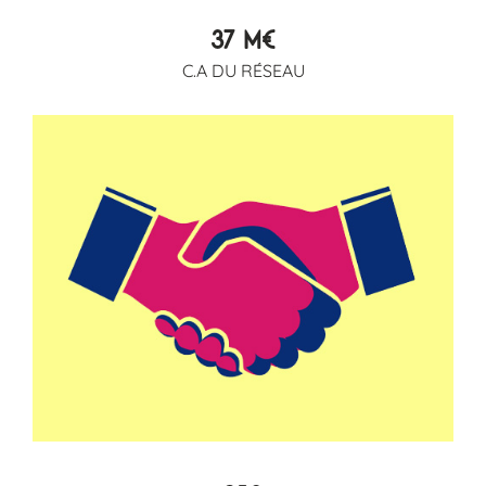
37 M€
C.A DU RÉSEAU