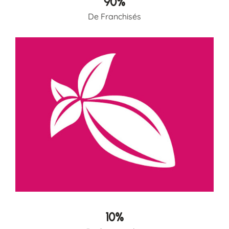
90%
De Franchisés
10%