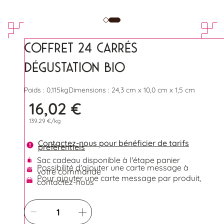
COFFRET 24 CARRÉS
DÉGUSTATION BIO
Poids : 0,115kg
Dimensions : 24,3 cm x 10,0 cm x 1,5 cm
16,02 €
139.29 €/kg
Contactez-nous pour bénéficier de tarifs
préférentiels
Sac cadeau disponible à l'étape panier
Possibilité d'ajouter une carte message à
votre commande
Pour ajouter une carte message par produit,
contactez-nous
Quantité
Retirer une quantité
Ajouter une quantité