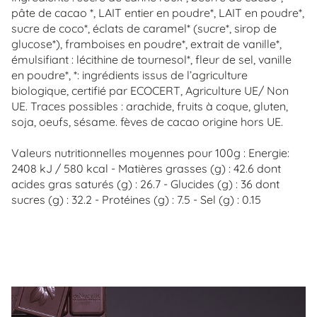
pâte de cacao *, LAIT entier en poudre*, LAIT en poudre*,
sucre de coco*, éclats de caramel* (sucre*, sirop de
glucose*), framboises en poudre*, extrait de vanille*,
émulsifiant : lécithine de tournesol*, fleur de sel, vanille
en poudre*, *: ingrédients issus de l’agriculture
biologique, certifié par ECOCERT, Agriculture UE/ Non
UE. Traces possibles : arachide, fruits à coque, gluten,
soja, oeufs, sésame. fèves de cacao origine hors UE.
Valeurs nutritionnelles moyennes pour 100g : Energie:
2408 kJ / 580 kcal - Matières grasses (g) : 42.6 dont
acides gras saturés (g) : 26.7 - Glucides (g) : 36 dont
sucres (g) : 32.2 - Protéines (g) : 7.5 - Sel (g) : 0.15