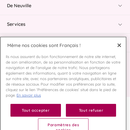
De Neuville
Services
Informations
Même nos cookies sont Français !
Ils nous assurent du bon fonctionnement de notre site internet,
de son amélioration, de sa personnalisation en fonction de votre
Service client
navigation et de l'analyse de notre trafic. Nous partageons
09 74 99 64 39
également des informations, quant à votre navigation en ligne
du lundi au vendredi
sur notre site, avec nos partenaires analytiques, publicitaires et
Nous contacter
de réseaux sociaux. Pour modifier vos préférences par la suite,
cliquez sur le lien 'Préférences de cookies' situé dans le pied de
page.
En savoir plus
Tout accepter
Tout refuser
Paramètres des