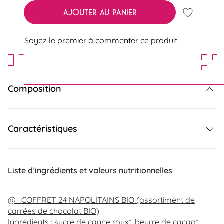
AJOUTER AU PANIER
Ajouter 
Soyez le premier à commenter ce produit
Composition
Caractéristiques
Liste d’ingrédients et valeurs nutritionnelles
@_COFFRET 24 NAPOLITAINS BIO (assortiment de
carrées de chocolat BIO)
Ingrédients : sucre de canne roux*, beurre de cacao*,