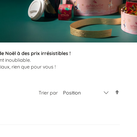
 Noël à des prix irrésistibles !
t inoubliable.
iaux, rien que pour vous !
Trier par
Par
ordre
décroiss