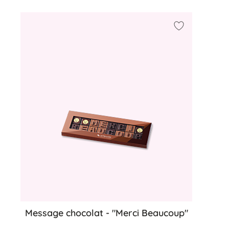
Ajouter à ma 
Message chocolat - "Merci Beaucoup"