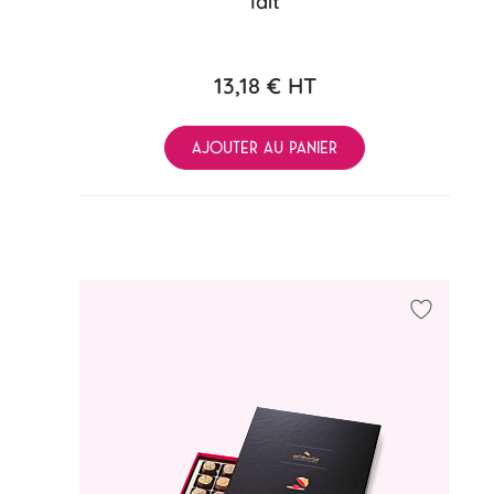
lait
13,18 €
HT
AJOUTER AU PANIER
Ajouter 