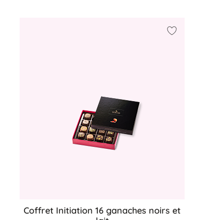
a liste d'achats
Ajouter à ma 
Coffret Initiation 16 ganaches noirs et