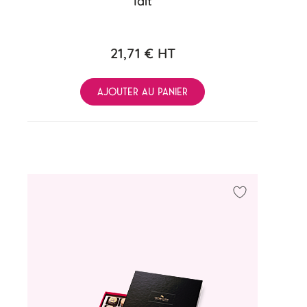
lait
21,71 €
HT
AJOUTER AU PANIER
a liste d'achats
Ajouter à ma 