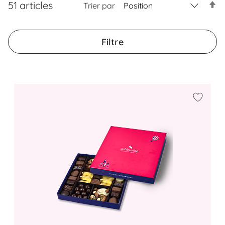
51
articles
Trier par
Par
ord
déc
Filtre
Ajouter