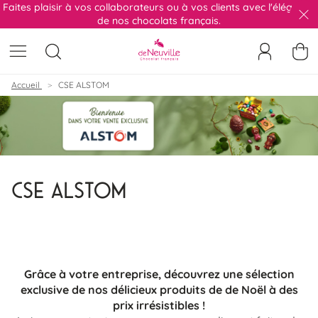
Faites plaisir à vos collaborateurs ou à vos clients avec l'élégance
de nos chocolats français.
FE
AFFICHER LE MENU
Ouvrir la recherche
Me connect
Accueil
CSE ALSTOM
CSE ALSTOM
Grâce à votre entreprise, découvrez une sélection
exclusive de nos délicieux produits de de Noël à des
prix irrésistibles !