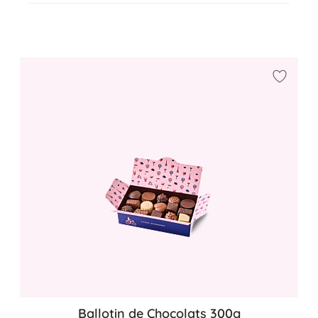
Ajouter
Ballotin de Chocolats 300g