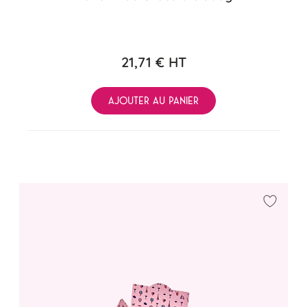
21,71 €
HT
AJOUTER AU PANIER
Ajouter