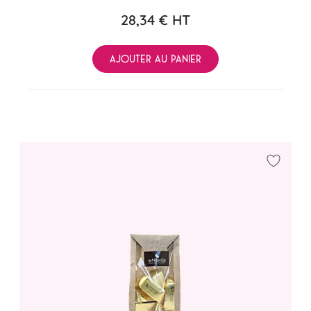
28,34 €
HT
AJOUTER AU PANIER
Ajouter