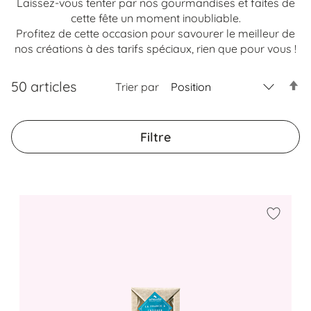
Laissez-vous tenter par nos gourmandises et faites de
cette fête un moment inoubliable.
Profitez de cette occasion pour savourer le meilleur de
nos créations à des tarifs spéciaux, rien que pour vous !
50
articles
Trier par
Par
ord
déc
Filtre
Ajouter