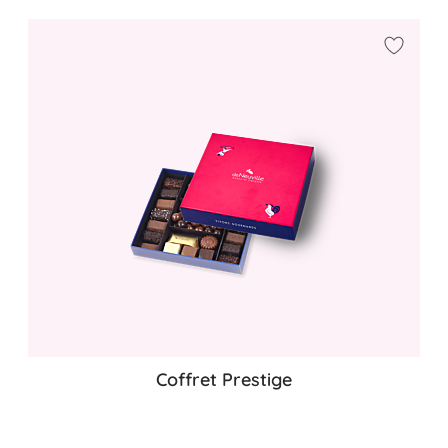
Ajouter
Coffret Prestige