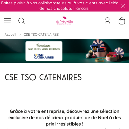
Faites plaisir à vos collaborateurs ou à vos clients avec l'élégance
de nos chocolats français.
FE
AFFICHER LE MENU
Ouvrir la recherche
Me connect
Accueil
CSE TSO CATENAIRES
CSE TSO CATENAIRES
Grâce à votre entreprise, découvrez une sélection
exclusive de nos délicieux produits de de Noël à des
prix irrésistibles !