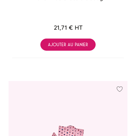
21,71 €
HT
AJOUTER AU PANIER
Ajouter