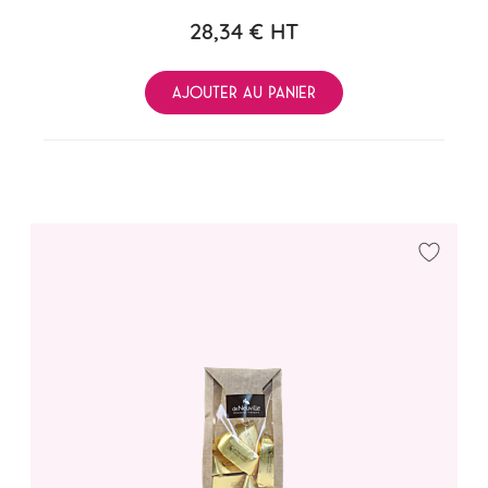
28,34 €
HT
AJOUTER AU PANIER
Ajouter