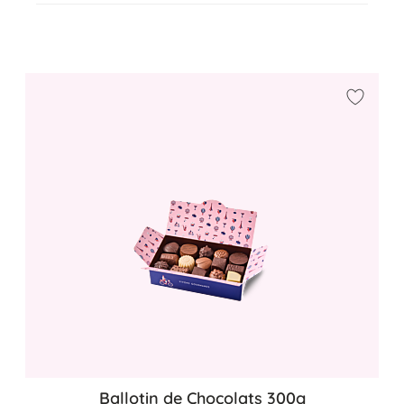
Ajouter
Ballotin de Chocolats 300g