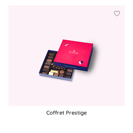
Ajouter
Coffret Prestige