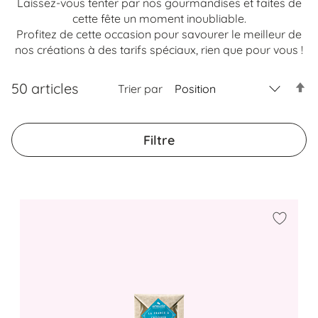
Laissez-vous tenter par nos gourmandises et faites de
cette fête un moment inoubliable.
Profitez de cette occasion pour savourer le meilleur de
nos créations à des tarifs spéciaux, rien que pour vous !
50
articles
Trier par
Par
ord
déc
Filtre
Ajouter